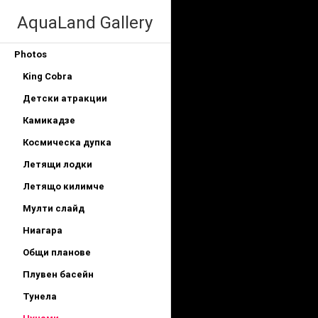
AquaLand Gallery
Photos
King Cobra
Детски атракции
Камикадзе
Космическа дупка
Летящи лодки
Летящо килимче
Мулти слайд
Ниагара
Общи планове
Плувен басейн
Тунела