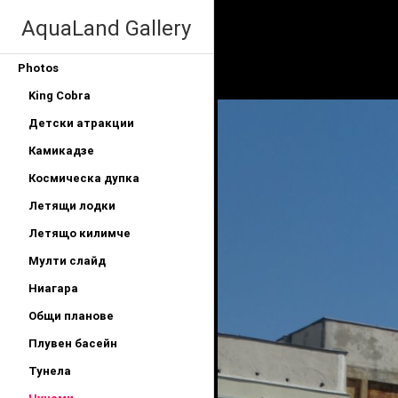
AquaLand Gallery
Photos
King Cobra
Детски атракции
Камикадзе
Космическа дупка
Летящи лодки
Летящо килимче
Мулти слайд
Ниагара
Общи планове
Плувен басейн
Тунела