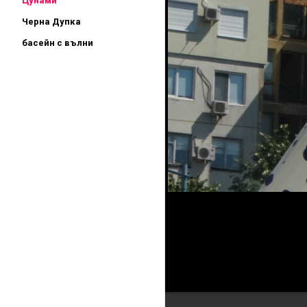
Цунами
Черна Дупка
басейн с вълни