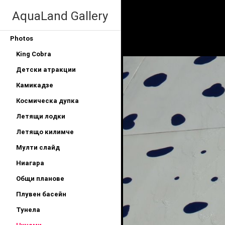
AquaLand Gallery
Photos
King Cobra
Детски атракции
Камикадзе
Космическа дупка
Летящи лодки
Летящо килимче
Мулти слайд
Ниагара
Общи планове
Плувен басейн
Тунела